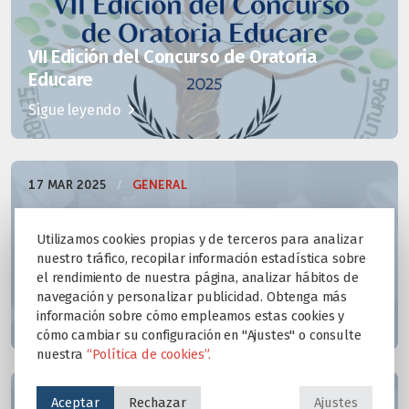
VII Edición del Concurso de Oratoria
Educare
Sigue leyendo
17 MAR 2025
/
GENERAL
Utilizamos cookies propias y de terceros para analizar
nuestro tráfico, recopilar información estadística sobre
Campeones de invierno de Fútbol sala
el rendimiento de nuestra página, analizar hábitos de
Infantil
navegación y personalizar publicidad. Obtenga más
información sobre cómo empleamos estas cookies y
Sigue leyendo
cómo cambiar su configuración en "Ajustes" o consulte
nuestra
“Política de cookies”.
19 FEB 2025
/
GENERAL
Aceptar
Rechazar
Ajustes