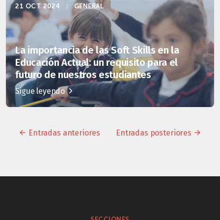
21 OCT 2024
/
GENERAL
La importancia de las Soft Skills en la
Educación Actual: un requisito para el
futuro de nuestros estudiantes
Sigue leyendo
Entradas anteriores
Entradas posteriores
SECCIONES