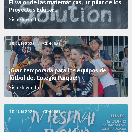
El valor de las matemáticas, un pilar de los
Proyectos Educare
Sigue leyendo
19 JUN 2025
/
GENERAL
¡Gran temporada para los equipos de
fútbol del Colegio Parque!
Sigue leyendo
10 JUN 2025
/
GENERAL