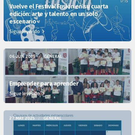
Vuelve el Festival Fusión en su cuarta
edición: arte y talento en un solo
escenario
Sigue leyendo
06 JUN 2025
/
GENERAL
Emprender para aprender
Sigue leyendo
27 MAY 2025
/
GENERAL