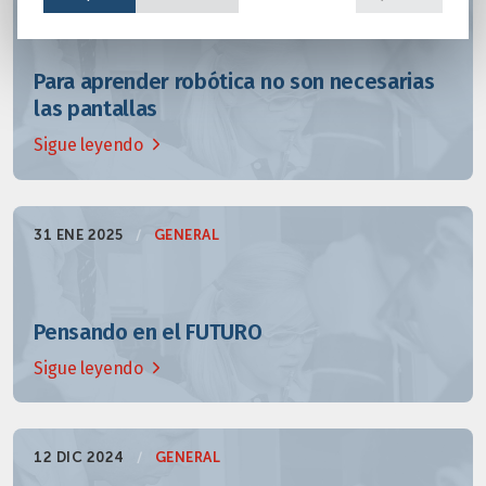
Para aprender robótica no son necesarias
las pantallas
Sigue leyendo
31 ENE 2025
/
GENERAL
Pensando en el FUTURO
Sigue leyendo
12 DIC 2024
/
GENERAL