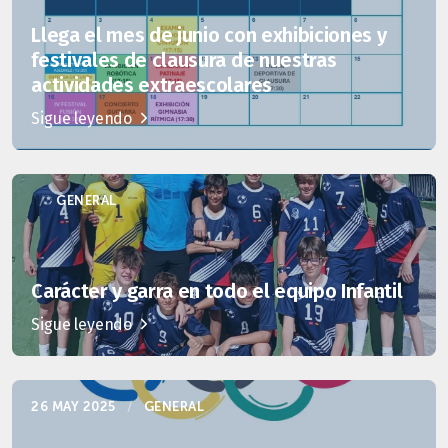
Llega el mes de junio con exhibiciones y
festivales de clausura de nuestras
actividades extraescolares
Sigue leyendo
/
GENERAL
Carácter y garra en todo el equipo Infantil
Sigue leyendo
26 MAY 2025
/
GENERAL