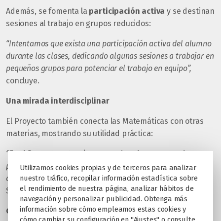
Además, se fomenta la
participación activa
y se destinan
sesiones al trabajo en grupos reducidos:
“Intentamos que exista una participación activa del alumno
durante las clases, dedicando algunas sesiones a trabajar en
pequeños grupos para potenciar el trabajo en equipo”,
concluye.
Una mirada interdisciplinar
El Proyecto también conecta las Matemáticas con otras
materias, mostrando su utilidad práctica:
“En el Proyecto potenciamos que los alumnos vean la
posible aplicación de las Matemáticas en otras asignaturas,
Utilizamos cookies propias y de terceros para analizar
nuestro tráfico, recopilar información estadística sobre
como por ejemplo Física y Química o Dibujo Técnico”,
afirma
el rendimiento de nuestra página, analizar hábitos de
Soria.
navegación y personalizar publicidad. Obtenga más
información sobre cómo empleamos estas cookies y
Construyendo futuro desde hoy
cómo cambiar su configuración en "Ajustes" o consulte