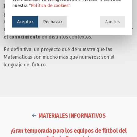
nuestra
“Política de cookies”.
El
Proyecto Educare de Cálculo
refleja el compromiso del
grupo con una educación integral que prepara a los
alumnos para los retos del mañana. Más que aprender a
Aceptar
Rechazar
Ajustes
calcular, se trata de
aprender a pensar, razonar y aplicar
el conocimiento
en distintos contextos.
En definitiva, un proyecto que demuestra que las
Matemáticas son mucho más que números: son el
lenguaje del futuro.
MATERIALES INFORMATIVOS
¡Gran temporada para los equipos de fútbol del