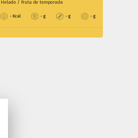
Helado / Fruta de temporada
- Kcal
- g
- g
- g