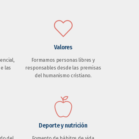
Valores
ncial,
Formamos personas libres y
de las
responsables desde las premisas
del humanismo cristiano.
Deporte y nutrición
do del
Fomento de hábitos de vida