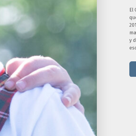
El 
que
201
ma
y 
esc