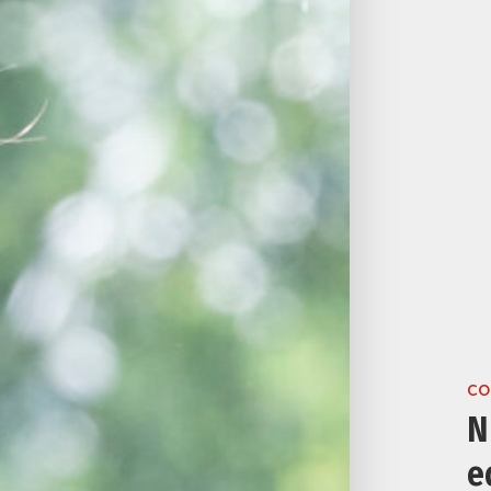
CO
N
e