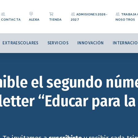
ADMISIONES 2026-
TRABAJA
CONTACTA
ALEXIA
TIENDA
2027
NOSOTROS
EXTRAESCOLARES
SERVICIOS
INNOVACIÓN
INTERNACIO
nible el segundo núm
etter “Educar para la