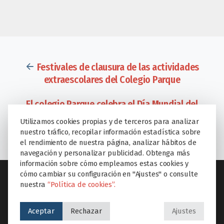
Festivales de clausura de las actividades
extraescolares del Colegio Parque
El colegio Parque celebra el Día Mundial del
Medioambiente con una jornada conjunta de
Utilizamos cookies propias y de terceros para analizar
concienciación y compromiso
nuestro tráfico, recopilar información estadística sobre
el rendimiento de nuestra página, analizar hábitos de
navegación y personalizar publicidad. Obtenga más
información sobre cómo empleamos estas cookies y
cómo cambiar su configuración en "Ajustes" o consulte
nuestra
“Política de cookies”.
SECCIONES
Aceptar
Rechazar
Ajustes
Inicio